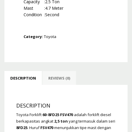
Capacity
:
2.5 Ton
Mast
:
4.7 Meter
Condition
:
Second
Category:
Toyota
DESCRIPTION
REVIEWS (0)
DESCRIPTION
Toyota Forklift
60-8FD25 FSV470
adalah forklift diesel
berkapasitas angkat
2,5 ton
yang termasuk dalam seri
8FD25
. Huruf
FSV470
menunjukkan tipe mast dengan