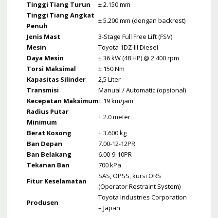
Tinggi Tiang Turun
± 2.150 mm
Tinggi Tiang Angkat
± 5.200 mm (dengan backrest)
Penuh
Jenis Mast
3-Stage Full Free Lift (FSV)
Mesin
Toyota 1DZ-III Diesel
Daya Mesin
± 36 kW (48 HP) @ 2.400 rpm
Torsi Maksimal
± 150 Nm
Kapasitas Silinder
2,5 Liter
Transmisi
Manual / Automatic (opsional)
Kecepatan Maksimum
± 19 km/jam
Radius Putar
± 2.0 meter
Minimum
Berat Kosong
± 3.600 kg
Ban Depan
7.00-12-12PR
Ban Belakang
6.00-9-10PR
Tekanan Ban
700 kPa
SAS, OPSS, kursi ORS
Fitur Keselamatan
(Operator Restraint System)
Toyota Industries Corporation
Produsen
– Japan