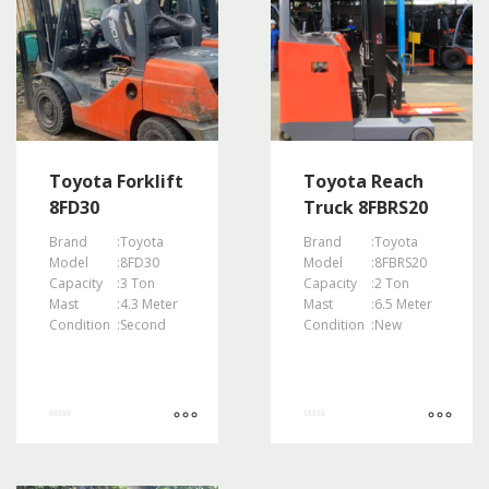
Toyota Forklift
Toyota Reach
8FD30
Truck 8FBRS20
Brand
:
Toyota
Brand
:
Toyota
Model
:
8FD30
Model
:
8FBRS20
Capacity
:
3 Ton
Capacity
:
2 Ton
Mast
:
4.3 Meter
Mast
:
6.5 Meter
Condition
:
Second
Condition
:
New
Rated
Rated
0
0
out
out
of
of
5
5