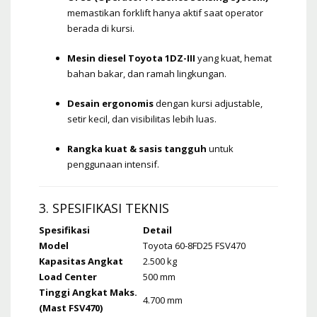
memastikan forklift hanya aktif saat operator
berada di kursi.
Mesin diesel Toyota 1DZ-III
yang kuat, hemat
bahan bakar, dan ramah lingkungan.
Desain ergonomis
dengan kursi adjustable,
setir kecil, dan visibilitas lebih luas.
Rangka kuat & sasis tangguh
untuk
penggunaan intensif.
3. SPESIFIKASI TEKNIS
Spesifikasi
Detail
Model
Toyota 60-8FD25 FSV470
Kapasitas Angkat
2.500 kg
Load Center
500 mm
Tinggi Angkat Maks.
4.700 mm
(Mast FSV470)