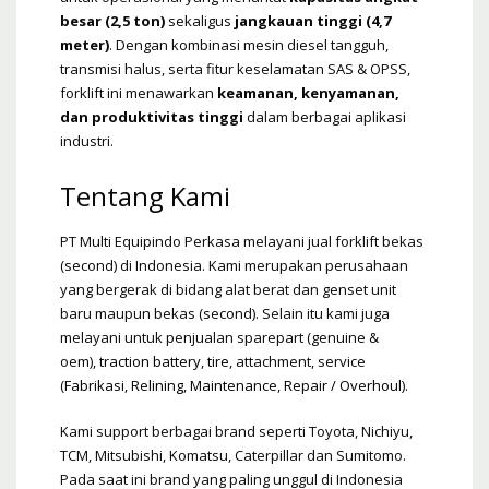
besar (2,5 ton)
sekaligus
jangkauan tinggi (4,7
meter)
. Dengan kombinasi mesin diesel tangguh,
transmisi halus, serta fitur keselamatan SAS & OPSS,
forklift ini menawarkan
keamanan, kenyamanan,
dan produktivitas tinggi
dalam berbagai aplikasi
industri.
Tentang Kami
PT Multi Equipindo Perkasa melayani jual forklift bekas
(second) di Indonesia. Kami merupakan perusahaan
yang bergerak di bidang alat berat dan genset unit
baru maupun bekas (second). Selain itu kami juga
melayani untuk penjualan sparepart (genuine &
oem),
traction battery
,
tire
, attachment, service
(
Fabrikasi
,
Relining
,
Maintenance
,
Repair / Overhoul
).
Kami support berbagai brand seperti Toyota, Nichiyu,
TCM, Mitsubishi, Komatsu, Caterpillar dan Sumitomo.
Pada saat ini brand yang paling unggul di Indonesia