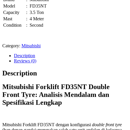
Model
:
FD35NT
Capacity
:
3.5 Ton
Mast
:
4 Meter
Condition
:
Second
Category:
Mitsubishi
Description
Reviews (0)
Description
Mitsubishi Forklift FD35NT Double
Front Tyre: Analisis Mendalam dan
Spesifikasi Lengkap
Mitsubishi Forklift FD35NT dengan konfigurasi
double front tyre
(ban depan ganda) merupakan salah satu unit andalan di kelasnya