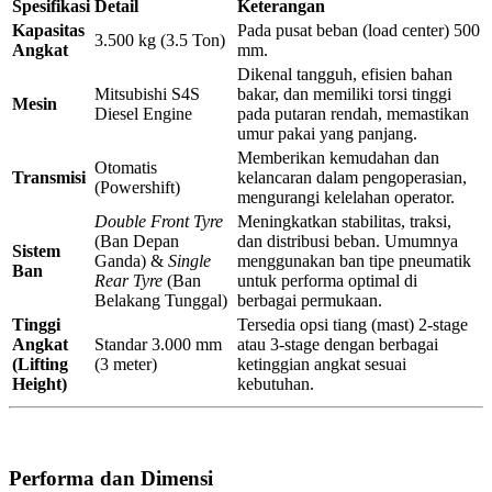
Spesifikasi
Detail
Keterangan
Kapasitas
Pada pusat beban (load center) 500
3.500 kg (3.5 Ton)
Angkat
mm.
Dikenal tangguh, efisien bahan
Mitsubishi S4S
bakar, dan memiliki torsi tinggi
Mesin
Diesel Engine
pada putaran rendah, memastikan
umur pakai yang panjang.
Memberikan kemudahan dan
Otomatis
Transmisi
kelancaran dalam pengoperasian,
(Powershift)
mengurangi kelelahan operator.
Double Front Tyre
Meningkatkan stabilitas, traksi,
(Ban Depan
dan distribusi beban. Umumnya
Sistem
Ganda) &
Single
menggunakan ban tipe pneumatik
Ban
Rear Tyre
(Ban
untuk performa optimal di
Belakang Tunggal)
berbagai permukaan.
Tinggi
Tersedia opsi tiang (mast) 2-stage
Angkat
Standar 3.000 mm
atau 3-stage dengan berbagai
(Lifting
(3 meter)
ketinggian angkat sesuai
Height)
kebutuhan.
Performa dan Dimensi