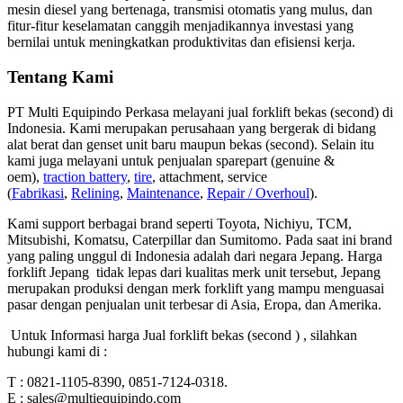
mesin diesel yang bertenaga, transmisi otomatis yang mulus, dan
fitur-fitur keselamatan canggih menjadikannya investasi yang
bernilai untuk meningkatkan produktivitas dan efisiensi kerja.
Tentang Kami
PT Multi Equipindo Perkasa melayani jual forklift bekas (second) di
Indonesia. Kami merupakan perusahaan yang bergerak di bidang
alat berat dan genset unit baru maupun bekas (second). Selain itu
kami juga melayani untuk penjualan sparepart (genuine &
oem),
traction battery
,
tire
, attachment, service
(
Fabrikasi
,
Relining
,
Maintenance
,
Repair / Overhoul
).
Kami support berbagai brand seperti Toyota, Nichiyu, TCM,
Mitsubishi, Komatsu, Caterpillar dan Sumitomo. Pada saat ini brand
yang paling unggul di Indonesia adalah dari negara Jepang. Harga
forklift Jepang tidak lepas dari kualitas merk unit tersebut, Jepang
merupakan produksi dengan merk forklift yang mampu menguasai
pasar dengan penjualan unit terbesar di Asia, Eropa, dan Amerika.
Untuk Informasi harga Jual forklift bekas (second ) , silahkan
hubungi kami di :
T : 0821-1105-8390, 0851-7124-0318.
E : sales@multiequipindo.com