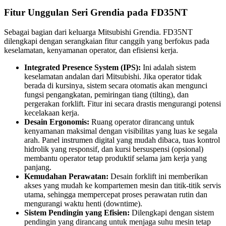
Fitur Unggulan Seri Grendia pada FD35NT
Sebagai bagian dari keluarga Mitsubishi Grendia. FD35NT
dilengkapi dengan serangkaian fitur canggih yang berfokus pada
keselamatan, kenyamanan operator, dan efisiensi kerja.
Integrated Presence System (IPS):
Ini adalah sistem
keselamatan andalan dari Mitsubishi. Jika operator tidak
berada di kursinya, sistem secara otomatis akan mengunci
fungsi pengangkatan, pemiringan tiang (tilting), dan
pergerakan forklift. Fitur ini secara drastis mengurangi potensi
kecelakaan kerja.
Desain Ergonomis:
Ruang operator dirancang untuk
kenyamanan maksimal dengan visibilitas yang luas ke segala
arah. Panel instrumen digital yang mudah dibaca, tuas kontrol
hidrolik yang responsif, dan kursi bersuspensi (opsional)
membantu operator tetap produktif selama jam kerja yang
panjang.
Kemudahan Perawatan:
Desain forklift ini memberikan
akses yang mudah ke kompartemen mesin dan titik-titik servis
utama, sehingga mempercepat proses perawatan rutin dan
mengurangi waktu henti (downtime).
Sistem Pendingin yang Efisien:
Dilengkapi dengan sistem
pendingin yang dirancang untuk menjaga suhu mesin tetap