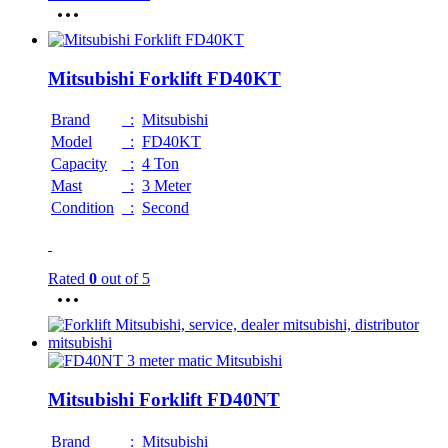
Mitsubishi Forklift FD40KT
Brand
:
Mitsubishi
Model
:
FD40KT
Capacity
:
4 Ton
Mast
:
3 Meter
Condition
:
Second
Rated
0
out of 5
Mitsubishi Forklift FD40NT
Brand
:
Mitsubishi