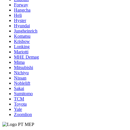
Forway
Hangcha
Heli
Hyster
Hyundai
Jungheinrich
Komatsu
Krisbow
Lonking
Mariotti
MHE Demag
Mima
Mitsubishi
Nichiyu
Nissan
Noblelift
Sakai
Sumitomo
TCM
Toyota
Yale
Zoomlion