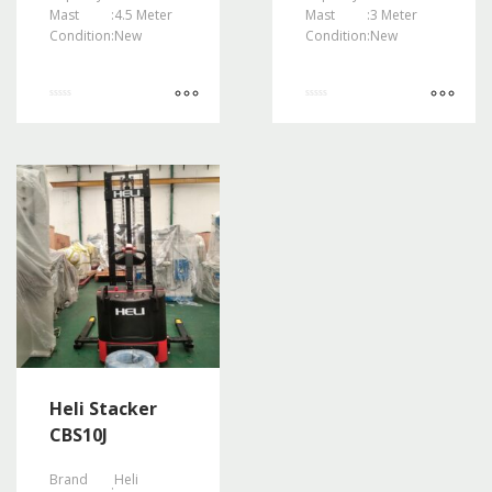
Mast
:
4.5 Meter
Mast
:
3 Meter
Condition
:
New
Condition
:
New
Rated
Rated
0
0
out
out
of
of
5
5
Heli Stacker
CBS10J
Brand
Heli
: