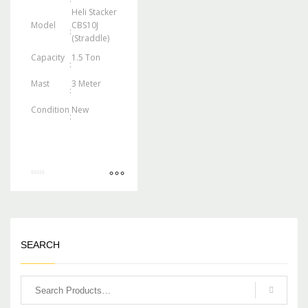
Heli Stacker
Model
CBS10J
:
(Straddle)
Capacity
1.5 Ton
:
Mast
3 Meter
:
Condition
New
:
Rated
0
out
of
5
SEARCH