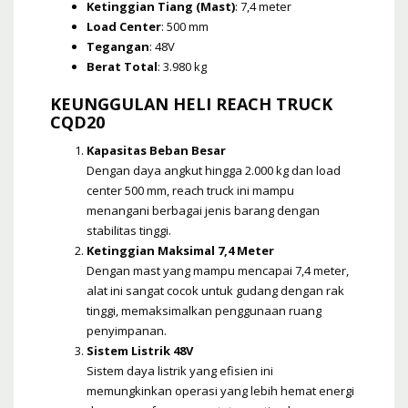
Ketinggian Tiang (Mast)
: 7,4 meter
Load Center
: 500 mm
Tegangan
: 48V
Berat Total
: 3.980 kg
KEUNGGULAN HELI REACH TRUCK
CQD20
Kapasitas Beban Besar
Dengan daya angkut hingga 2.000 kg dan load
center 500 mm, reach truck ini mampu
menangani berbagai jenis barang dengan
stabilitas tinggi.
Ketinggian Maksimal 7,4 Meter
Dengan mast yang mampu mencapai 7,4 meter,
alat ini sangat cocok untuk gudang dengan rak
tinggi, memaksimalkan penggunaan ruang
penyimpanan.
Sistem Listrik 48V
Sistem daya listrik yang efisien ini
memungkinkan operasi yang lebih hemat energi