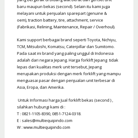
baru maupun bekas (second). Selain itu kami juga
melayani untuk penjualan sparepart (genuine &
oem),
traction battery
,
tire
, attachment, service
(
Fabrikasi
,
Relining
,
Maintenance
,
Repair / Overhoul
).
Kami support berbagai brand seperti Toyota, Nichiyu,
TCM, Mitsubishi, Komatsu, Caterpillar dan Sumitomo.
Pada saat ini brand yang paling unggul di Indonesia
adalah dari negara Jepang. Harga forklift Jepang tidak
lepas dari kualitas merk unit tersebut, Jepang
merupakan produksi dengan merk forklift yang mampu
menguasai pasar dengan penjualan unit terbesar di
Asia, Eropa, dan Amerika.
Untuk Informasi harga Jual forklift bekas (second ) ,
silahkan hubungi kami di :
T : 0821-1105-8390, 0851-7124-0318.
E : sales@multiequipindo.com
W :
www.multiequipindo.com