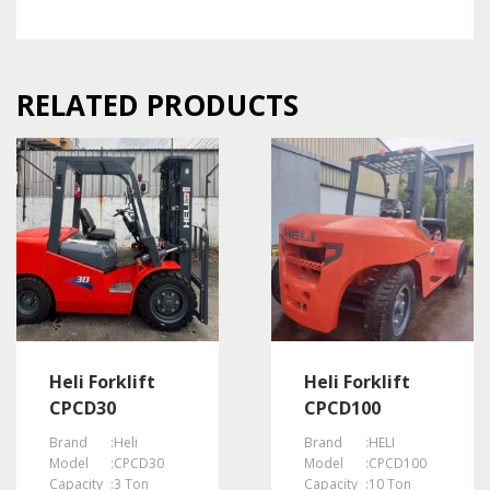
RELATED PRODUCTS
Heli Forklift
Heli Forklift
CPCD30
CPCD100
Brand
:
Heli
Brand
:
HELI
Model
:
CPCD30
Model
:
CPCD100
Capacity
:
3 Ton
Capacity
:
10 Ton