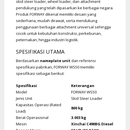
skid steer loader, wheel loader, dan attachment
pendukung yang telah dipasarkan ke berbagai negara.
Produk FORWAY dikenal memiliki desain yang
sederhana, mudah dirawat, serta mendukung
penggunaan berbagai attachment universal sehingga
cocok untuk kebutuhan konstruksi, perkebunan,
peternakan, hingga industri logistik.
SPESIFIKASI UTAMA
Berdasarkan
nameplate unit
dan referensi
spesifikasi pabrikan, FORWAY WS50 memiliki
spesifikasi sebagai berikut:
Spesifikasi
Keterangan
Model
FORWAY WS50
Jenis Unit
Skid Steer Loader
Kapasitas Operasi (Rated
800 kg
Load)
Berat Operasional
3.003 kg
Mesin
Xinchai C490BG Diesel