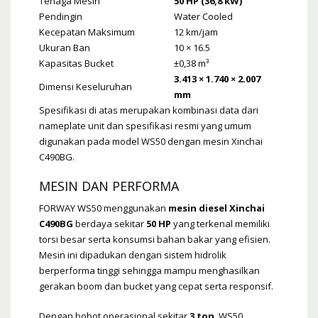
Tenaga Mesin
50 HP (36,8 kW)
Pendingin
Water Cooled
Kecepatan Maksimum
12 km/jam
Ukuran Ban
10 × 16.5
Kapasitas Bucket
±0,38 m³
3.413 × 1.740 × 2.007
Dimensi Keseluruhan
mm
Spesifikasi di atas merupakan kombinasi data dari
nameplate unit dan spesifikasi resmi yang umum
digunakan pada model WS50 dengan mesin Xinchai
C490BG.
MESIN DAN PERFORMA
FORWAY WS50 menggunakan
mesin diesel Xinchai
C490BG
berdaya sekitar
50 HP
yang terkenal memiliki
torsi besar serta konsumsi bahan bakar yang efisien.
Mesin ini dipadukan dengan sistem hidrolik
berperforma tinggi sehingga mampu menghasilkan
gerakan boom dan bucket yang cepat serta responsif.
Dengan bobot operasional sekitar
3 ton
, WS50